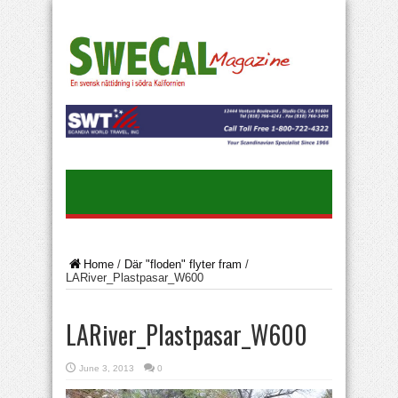
Home
/
Där "floden" flyter fram
/
LARiver_Plastpasar_W600
LARiver_Plastpasar_W600
June 3, 2013
0