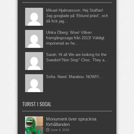
Mikael Hjalmarsson: Hej Staffan!
Jag googlade på ’Eklund präst’, och
då fick jag...
Ulrika Öberg: Wow! Vilken
framgångssaga från 2013! Väldigt
imponerad av he...
Sarah: Hi all We are looking for the
Swedish"Non Stop" Choc. They a...
Sofia: Need. Marabou. NOW!!!...
TURIST I SOCAL
Monument över spruckna
förhållanden
June 4, 2016