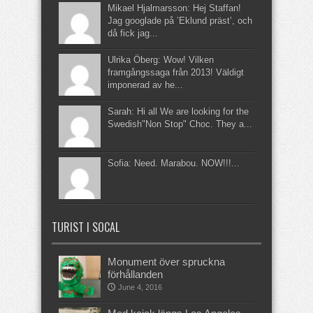
Mikael Hjalmarsson: Hej Staffan!
Jag googlade på ’Eklund präst’, och
då fick jag...
Ulrika Öberg: Wow! Vilken
framgångssaga från 2013! Väldigt
imponerad av he...
Sarah: Hi all We are looking for the
Swedish"Non Stop" Choc. They a...
Sofia: Need. Marabou. NOW!!!...
TURIST I SOCAL
Monument över spruckna
förhållanden
June 4, 2016