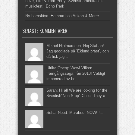
Love, Life & Tom Petty: Svensk-amerikansk
musikfest i Echo Park
Ny barnskiva: Hemma hos Ankan & Marre
SENASTE KOMMENTARER
Mikael Hjalmarsson: Hej Staffan!
Jag googlade på ’Eklund präst’, och
då fick jag...
Ulrika Öberg: Wow! Vilken
framgångssaga från 2013! Väldigt
imponerad av he...
Sarah: Hi all We are looking for the
Swedish"Non Stop" Choc. They a...
Sofia: Need. Marabou. NOW!!!...