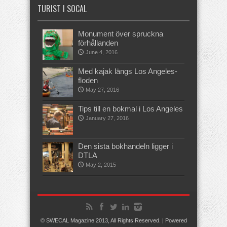
TURIST I SOCAL
Monument över spruckna
förhållanden
June 4, 2016
Med kajak längs Los Angeles-
floden
May 27, 2016
Tips till en bokmal i Los Angeles
January 27, 2016
Den sista bokhandeln ligger i
DTLA
May 2, 2015
© SWECAL Magazine 2013, All Rights Reserved. | Powered