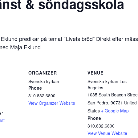
änst & söndagsskola
Eklund predikar på temat “Livets bröd” Direkt efter mäss
 med Maja Eklund.
ORGANIZER
VENUE
Svenska kyrkan
Svenska kyrkan Los
Angeles
Phone
1035 South Beacon Stree
310.832.6800
San Pedro
,
90731
United
View Organizer Website
States
+ Google Map
y:
Phone
nst
310.832.6800
View Venue Website