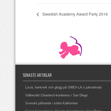
Swedish Academy Award Party 2016
SENASTE ARTIKLAR
Lucia, hantverk och glögg på SWEA LA:s julmarknad
Välbesökt Cleantech-konferens i San Diego
Svenskt julfirande i södra Kalifornien