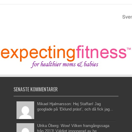
Sven
SENASTE KOMMENTARER
Mikael Hjalmarsson: Hej Staffan! Jag
googlade på ’Eklund präst’, och då fick jag...
Ulrika Öberg: Wow! Vilken framgångssaga
från 2013! Väldigt imponerad av he...