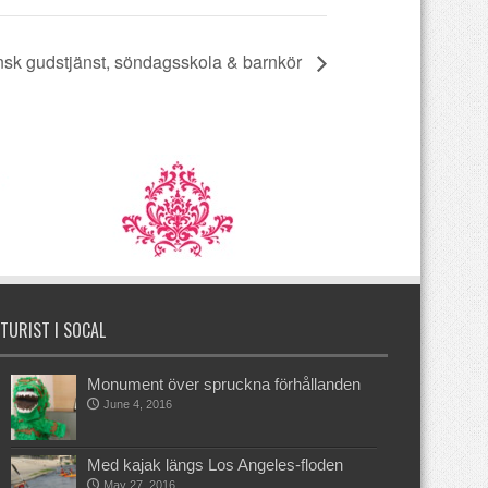
sk gudstjänst, söndagsskola & barnkör
TURIST I SOCAL
Monument över spruckna förhållanden
June 4, 2016
Med kajak längs Los Angeles-floden
May 27, 2016