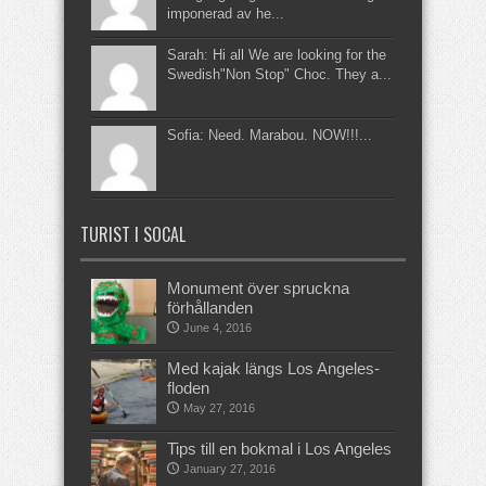
imponerad av he...
Sarah: Hi all We are looking for the
Swedish"Non Stop" Choc. They a...
Sofia: Need. Marabou. NOW!!!...
TURIST I SOCAL
Monument över spruckna
förhållanden
June 4, 2016
Med kajak längs Los Angeles-
floden
May 27, 2016
Tips till en bokmal i Los Angeles
January 27, 2016