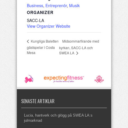
Business
,
Entreprenör
,
Musik
ORGANIZER
SACC-LA
View Organizer Website
Midsommarfirande med
Kungliga Baletten
gästspelar i Costa
kyrkan, SACC-LA och
Mesa
SWEA LA
SENASTE ARTIKLAR
Lucia, hantverk och glögg på SWEA LA:s
julmarknad