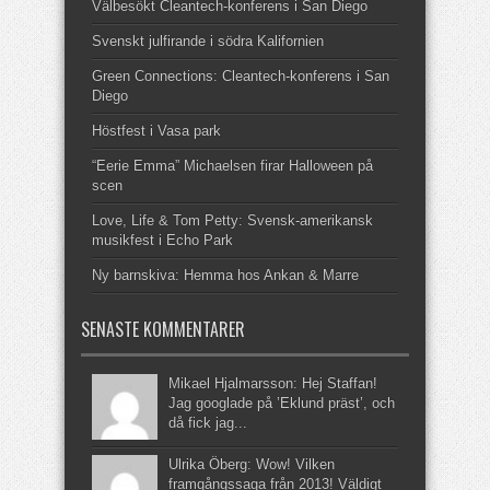
Välbesökt Cleantech-konferens i San Diego
Svenskt julfirande i södra Kalifornien
Green Connections: Cleantech-konferens i San
Diego
Höstfest i Vasa park
“Eerie Emma” Michaelsen firar Halloween på
scen
Love, Life & Tom Petty: Svensk-amerikansk
musikfest i Echo Park
Ny barnskiva: Hemma hos Ankan & Marre
SENASTE KOMMENTARER
Mikael Hjalmarsson: Hej Staffan!
Jag googlade på ’Eklund präst’, och
då fick jag...
Ulrika Öberg: Wow! Vilken
framgångssaga från 2013! Väldigt