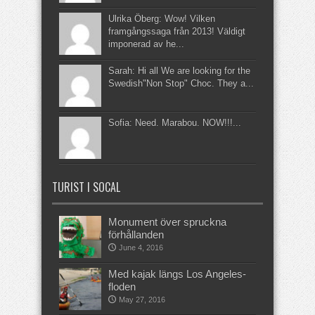
Ulrika Öberg: Wow! Vilken
framgångssaga från 2013! Väldigt
imponerad av he...
Sarah: Hi all We are looking for the
Swedish"Non Stop" Choc. They a...
Sofia: Need. Marabou. NOW!!!...
TURIST I SOCAL
Monument över spruckna
förhållanden
June 4, 2016
Med kajak längs Los Angeles-
floden
May 27, 2016