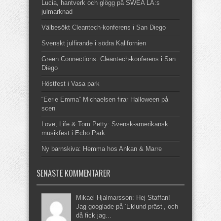
Lucia, hantverk och glögg på SWEA LA:s
julmarknad
Välbesökt Cleantech-konferens i San Diego
Svenskt julfirande i södra Kalifornien
Green Connections: Cleantech-konferens i San
Diego
Höstfest i Vasa park
“Eerie Emma” Michaelsen firar Halloween på
scen
Love, Life & Tom Petty: Svensk-amerikansk
musikfest i Echo Park
Ny barnskiva: Hemma hos Ankan & Marre
SENASTE KOMMENTARER
Mikael Hjalmarsson: Hej Staffan!
Jag googlade på ’Eklund präst’, och
då fick jag...