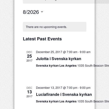
8/2026
Select
date.
Calendar
There are no upcoming events.
of
Events
Latest Past Events
December 25, 2017 @ 7:00 am
-
9:00 am
DEC
25
Julotta i Svenska kyrkan
2017
Svenska kyrkan Los Angeles
1035 South Beacon Stre
December 13, 2017 @ 7:00 pm
-
9:00 pm
DEC
13
Luciafirande i Svenska kyrkan
2017
Svenska kyrkan Los Angeles
1035 South Beacon Stre