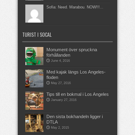
Sofia: Need. Marabou. NOW!!!...
TURIST I SOCAL
Monument över spruckna
förhållanden
June 4, 2016
Med kajak längs Los Angeles-
floden
May 27, 2016
Tips till en bokmal i Los Angeles
January 27, 2016
Den sista bokhandeln ligger i
DTLA
May 2, 2015