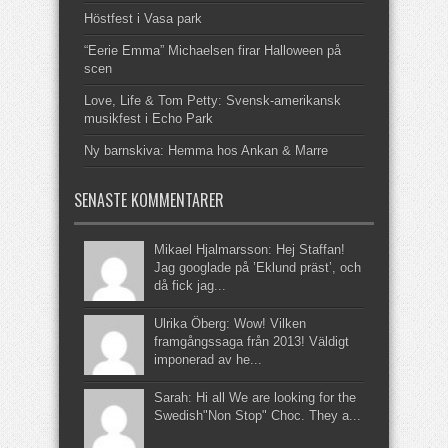
Höstfest i Vasa park
“Eerie Emma” Michaelsen firar Halloween på
scen
Love, Life & Tom Petty: Svensk-amerikansk
musikfest i Echo Park
Ny barnskiva: Hemma hos Ankan & Marre
SENASTE KOMMENTARER
Mikael Hjalmarsson: Hej Staffan!
Jag googlade på ’Eklund präst’, och
då fick jag...
Ulrika Öberg: Wow! Vilken
framgångssaga från 2013! Väldigt
imponerad av he...
Sarah: Hi all We are looking for the
Swedish"Non Stop" Choc. They a...