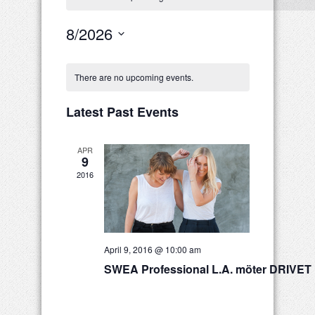
8/2026
Select
date.
Calendar
There are no upcoming events.
of
Events
Latest Past Events
APR
9
2016
April 9, 2016 @ 10:00 am
SWEA Professional L.A. möter DRIVET