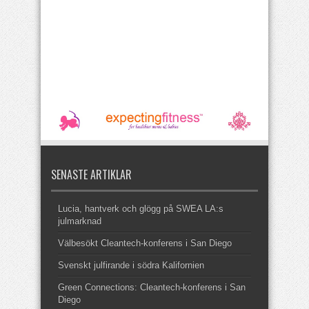
SENASTE ARTIKLAR
Lucia, hantverk och glögg på SWEA LA:s
julmarknad
Välbesökt Cleantech-konferens i San Diego
Svenskt julfirande i södra Kalifornien
Green Connections: Cleantech-konferens i San
Diego