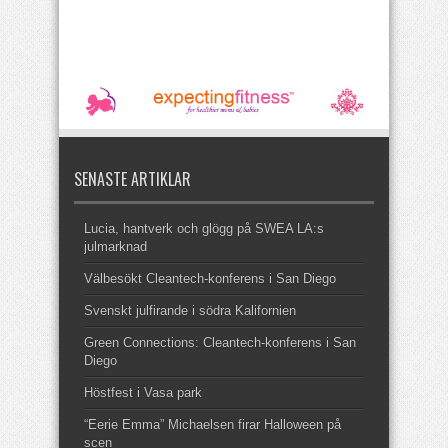
SENASTE ARTIKLAR
Lucia, hantverk och glögg på SWEA LA:s
julmarknad
Välbesökt Cleantech-konferens i San Diego
Svenskt julfirande i södra Kalifornien
Green Connections: Cleantech-konferens i San
Diego
Höstfest i Vasa park
“Eerie Emma” Michaelsen firar Halloween på
scen