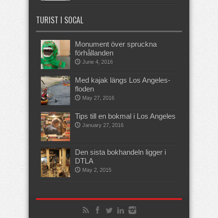
TURIST I SOCAL
Monument över spruckna
förhållanden
June 4, 2016
Med kajak längs Los Angeles-
floden
May 27, 2016
Tips till en bokmal i Los Angeles
January 27, 2016
Den sista bokhandeln ligger i
DTLA
May 2, 2015