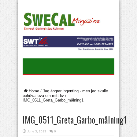
Home
/
Jag ångrar ingenting - men jag skulle
behöva leva om mitt liv
/
IMG_0511_Greta_Garbo_målning1
IMG_0511_Greta_Garbo_målning1
June 3, 2013
0