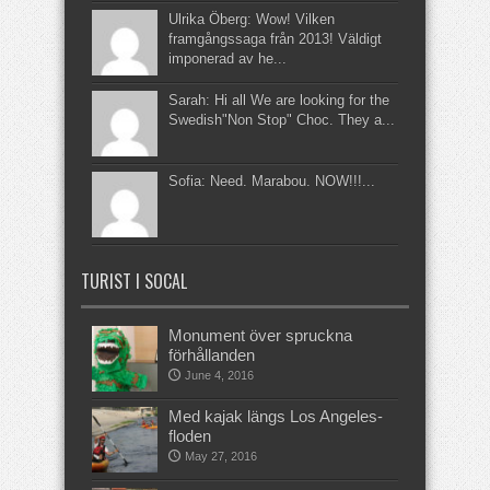
Ulrika Öberg: Wow! Vilken
framgångssaga från 2013! Väldigt
imponerad av he...
Sarah: Hi all We are looking for the
Swedish"Non Stop" Choc. They a...
Sofia: Need. Marabou. NOW!!!...
TURIST I SOCAL
Monument över spruckna
förhållanden
June 4, 2016
Med kajak längs Los Angeles-
floden
May 27, 2016