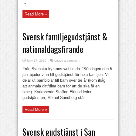
...
Read More »
Svensk familjegudstjänst &
nationaldagsfirande
May 17, 2016
Leave a comment
Från Svenska kyrkans webbsida: “Söndagen den 5
juni bjuder vi in till gudstjänst för hela familjen. Vi
delar ut barnbiblar till barn över tre år (kom ihåg
att anmäla ditt/dina barn för att de ska få en
bibel). Kyrkoherde Staffan Eklund leder
gudstjänsten, Mikael Sandberg står ...
Read More »
Svensk gudstjänst i San