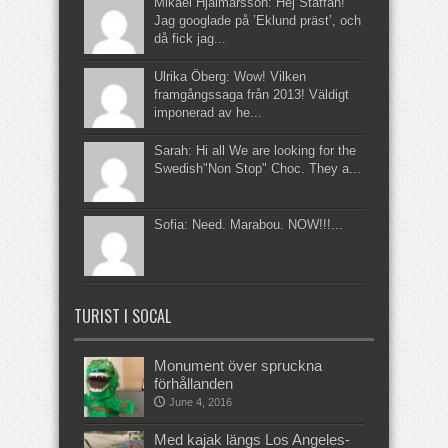
Mikael Hjalmarsson: Hej Staffan!
Jag googlade på ’Eklund präst’, och
då fick jag...
Ulrika Öberg: Wow! Vilken
framgångssaga från 2013! Väldigt
imponerad av he...
Sarah: Hi all We are looking for the
Swedish"Non Stop" Choc. They a...
Sofia: Need. Marabou. NOW!!!...
TURIST I SOCAL
Monument över spruckna
förhållanden
June 4, 2016
Med kajak längs Los Angeles-