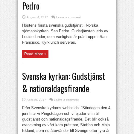
Pedro
August 4, 2017
Leave a comment
Höstens första svenska gudstjänst i Norska
sjömanskyrkan, San Pedro. Gudstjänsten leds av
Louise Linder, som vanligtvis är präst uppe i San
Francisco. Kyrklunch serveras.
Read More »
Svenska kyrkan: Gudstjänst
& nationaldagsfirande
April 30, 2017
Leave a comment
Från Svenska kyrkans webbsida: “Söndagen den 4
juni firar vi Pingstdagen och vi bjuder vi in till
gudstjänst och nationaldagsfirande. Det blir också
avtackning av vårt kära prästpar, Staffan och Maja
Eklund, som nu återvänder till Sverige efter fyra år