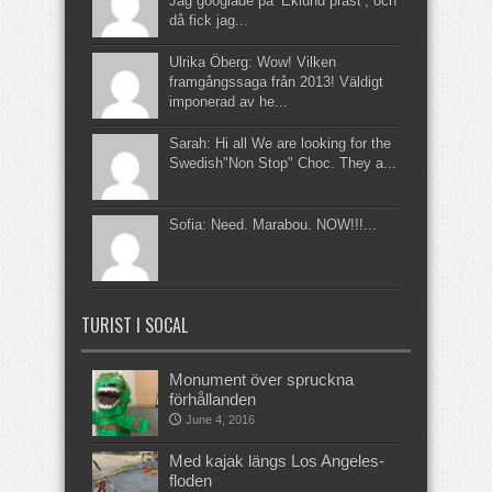
Jag googlade på ’Eklund präst’, och
då fick jag...
Ulrika Öberg: Wow! Vilken
framgångssaga från 2013! Väldigt
imponerad av he...
Sarah: Hi all We are looking for the
Swedish"Non Stop" Choc. They a...
Sofia: Need. Marabou. NOW!!!...
TURIST I SOCAL
Monument över spruckna
förhållanden
June 4, 2016
Med kajak längs Los Angeles-
floden