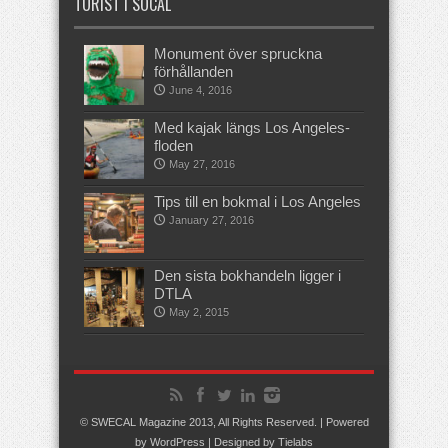
TURIST I SOCAL
Monument över spruckna
förhållanden
June 4, 2016
Med kajak längs Los Angeles-
floden
May 27, 2016
Tips till en bokmal i Los Angeles
January 27, 2016
Den sista bokhandeln ligger i
DTLA
May 2, 2015
© SWECAL Magazine 2013, All Rights Reserved. | Powered
by
WordPress
| Designed by
Tielabs