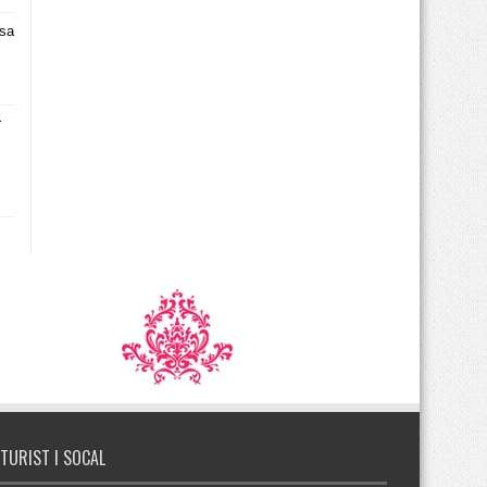
asa
r
TURIST I SOCAL