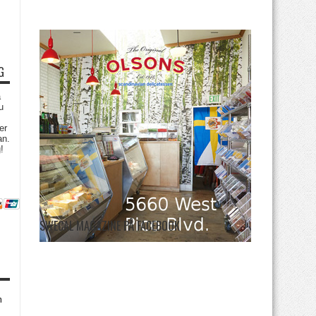
G
a
u
er
an.
!
SWECAL MAGAZINE PÅ FACEBOOK
m