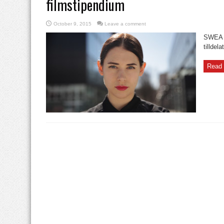
filmstipendium
October 9, 2015
Leave a comment
SWEA L
tilldel
Read 