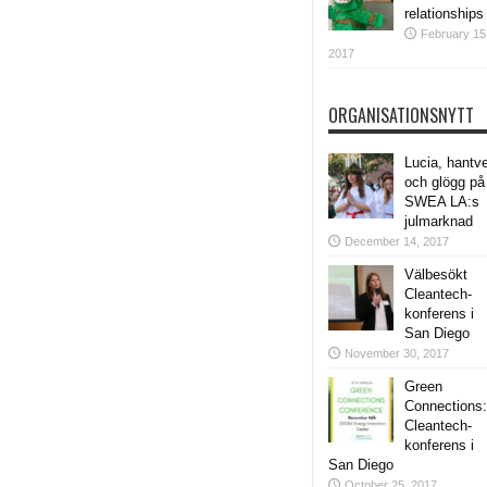
relationships
February 15
2017
ORGANISATIONSNYTT
Lucia, hantv
och glögg på
SWEA LA:s
julmarknad
December 14, 2017
Välbesökt
Cleantech-
konferens i
San Diego
November 30, 2017
Green
Connections:
Cleantech-
konferens i
San Diego
October 25, 2017