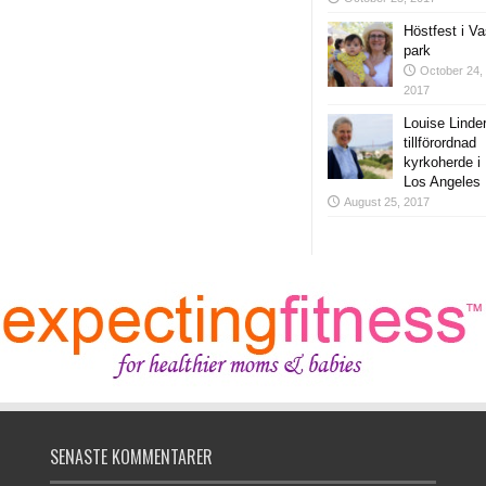
Höstfest i V
park
October 24,
2017
Louise Linde
tillförordnad
kyrkoherde i
Los Angeles
August 25, 2017
SENASTE KOMMENTARER