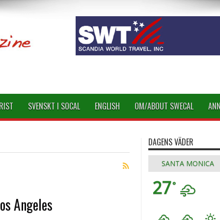
RIST
SVENSKT I SOCAL
ENGLISH
OM/ABOUT SWECAL
AN
DAGENS VÄDER
SANTA MONICA
27
°
os Angeles