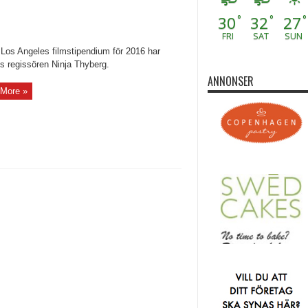
30
32
27
°
°
°
FRI
SAT
SUN
os Angeles filmstipendium för 2016 har
ats regissören Ninja Thyberg.
ANNONSER
More »