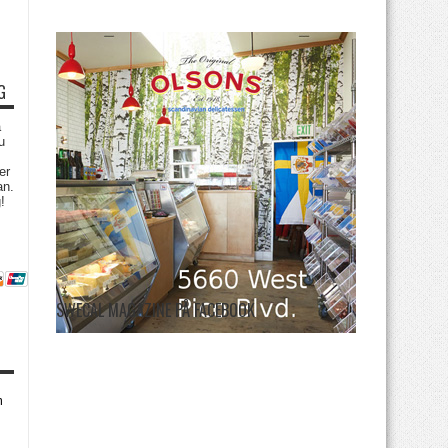
G
a
u
er
an.
!
SWECAL MAGAZINE PÅ FACEBOOK
m