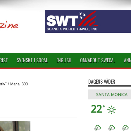
RIST
SVENSKT I SOCAL
ENGLISH
OM/ABOUT SWECAL
AN
DAGENS VÄDER
ktiv"
/
Maria_300
SANTA MONICA
22
°