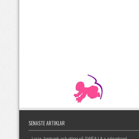
SENASTE ARTIKLAR
Lucia, hantverk och glögg på SWEA LA:s julmarknad