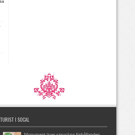
asa
r
TURIST I SOCAL
Monument över spruckna förhållanden