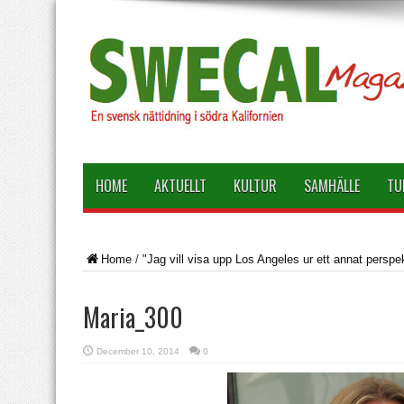
HOME
AKTUELLT
KULTUR
SAMHÄLLE
TU
Home
/
"Jag vill visa upp Los Angeles ur ett annat perspe
Maria_300
December 10, 2014
0