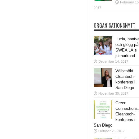
February 15
2017
ORGANISATIONSNYTT
Lucia, hantv
och glögg på
SWEA LA:s
julmarknad
December 14, 2017
Välbesökt
Cleantech-
konferens i
San Diego
November 30, 2017
Green
Connections:
Cleantech-
konferens i
San Diego
October 25, 2017