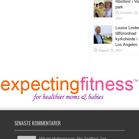
Höstfest i V
park
October 24,
2017
Louise Linde
tillförordnad
kyrkoherde i
Los Angeles
August 25, 2017
SENASTE KOMMENTARER
Mikael Hjalmarsson: Hej Staffan! Jag