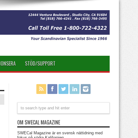
NONSERA
STÖD/SUPPORT
OM SWECAL MAGAZINE
SWECal Magazine är en svensk nättidning med
fokus på södra Kalifornien.