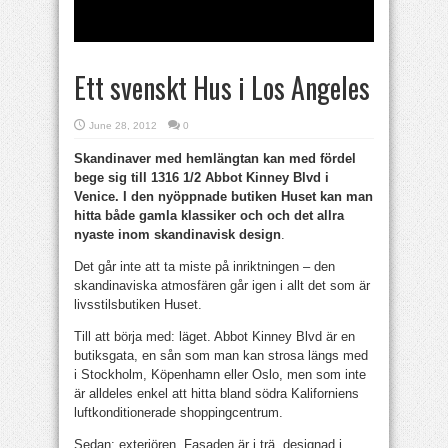
Ett svenskt Hus i Los Angeles
June 28, 2012
0
Skandinaver med hemlängtan kan med fördel
bege sig till 1316 1/2 Abbot Kinney Blvd i
Venice. I den nyöppnade butiken Huset kan man
hitta både gamla klassiker och och det allra
nyaste inom skandinavisk design
.
Det går inte att ta miste på inriktningen – den
skandinaviska atmosfären går igen i allt det som är
livsstilsbutiken Huset.
Till att börja med: läget. Abbot Kinney Blvd är en
butiksgata, en sån som man kan strosa längs med
i Stockholm, Köpenhamn eller Oslo, men som inte
är alldeles enkel att hitta bland södra Kaliforniens
luftkonditionerade shoppingcentrum.
Sedan: exteriören. Fasaden är i trä, designad i