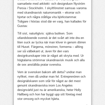
samarbete med arkitekt- och designduon Nyström
Persia i Stockholm. I skyltfönstret samsas varorna
med skandinavisk naturromantik – ekorrar och
hjortar och några ståtliga vita björkstammar.
Tidigare i höstas stod där en varg, han kallades för
Gustav.
Till sist, naturligtvis: själva butiken. Som
utlandsboende svensk är det svårt att inte dra en
liten suck av lycka när man kliver in genom dörren
till Huset. Färgerna, mönstren, formerna – allting
ser så välbekant ut, även för den vars
designkunskaper inte är något att skryta med. Ur
högtalarna strömmar skandinavisk musik och alla
de sex anställda pratar svenska.
Vem är svensken bakom allt detta? undrar man
nyfiket, men då undrar man fel. Entreprenören och
designälskaren som står för något av det mest
genuint skandinaviska inom Los Angeles
designvärld just nu är amerikanska, heter Holly
Hallberg och hon har byggt upp sitt företag med
stor omsorg och mycket hjärta.