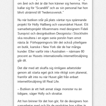
om året och det är där hon känner sig hemma. Hon
kallar sig för “Scandifil” och av sin personal har hon
blivit utnämnd till “hederssvensk.”
Nu när butiken står på plats väntar nya spännande
projekt för Holly Hallberg och varumärket Huset. Ett
samarbetsprojekt tillsammans med designern Fideli
Sunqvist och designbutiken Designista i Stockholm
ska resultera i en egen serie porslin fram emot
nästa år. Förhoppningsvis blir det också ytterligare
en butik, kanske i New York där de har många
kunder. Eller varför inte i Australien – närmare 80
procent av Husets internationella internetförsäljning
går dit.
Det där med att skaffa sig rimligare arbetstider
genom att starta eget gick inte riktigt som planerat,
framför allt inte nu när Huset gått från enbart
internetförsäljning till Real Life.
– Butiken är ett helt annat slags monster nu än
tidigare, säger Holly och skrattar.
Att hon brinner för det hon gör, för de designers hon
samarbetar med och för de produkter hon säljer är