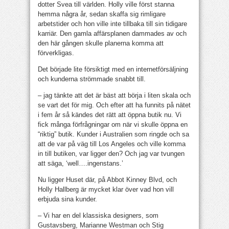
dotter Svea till världen. Holly ville först stanna
hemma några år, sedan skaffa sig rimligare
arbetstider och hon ville inte tillbaka till sin tidigare
karriär. Den gamla affärsplanen dammades av och
den här gången skulle planerna komma att
förverkligas.
Det började lite försiktigt med en internetförsäljning
och kunderna strömmade snabbt till.
– jag tänkte att det är bäst att börja i liten skala och
se vart det för mig. Och efter att ha funnits på nätet
i fem år så kändes det rätt att öppna butik nu. Vi
fick många förfrågningar om när vi skulle öppna en
“riktig” butik. Kunder i Australien som ringde och sa
att de var på väg till Los Angeles och ville komma
in till butiken, var ligger den? Och jag var tvungen
att säga, ‘well….ingenstans.’
Nu ligger Huset där, på Abbot Kinney Blvd, och
Holly Hallberg är mycket klar över vad hon vill
erbjuda sina kunder.
– Vi har en del klassiska designers, som
Gustavsberg, Marianne Westman och Stig