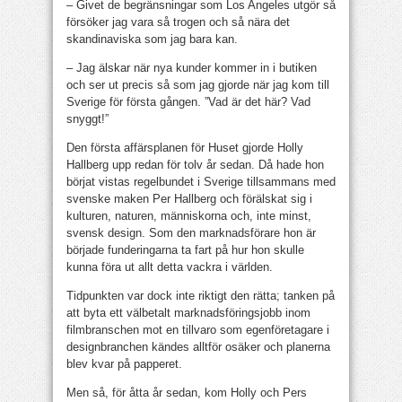
– Givet de begränsningar som Los Angeles utgör så
försöker jag vara så trogen och så nära det
skandinaviska som jag bara kan.
– Jag älskar när nya kunder kommer in i butiken
och ser ut precis så som jag gjorde när jag kom till
Sverige för första gången. ”Vad är det här? Vad
snyggt!”
Den första affärsplanen för Huset gjorde Holly
Hallberg upp redan för tolv år sedan. Då hade hon
börjat vistas regelbundet i Sverige tillsammans med
svenske maken Per Hallberg och förälskat sig i
kulturen, naturen, människorna och, inte minst,
svensk design. Som den marknadsförare hon är
började funderingarna ta fart på hur hon skulle
kunna föra ut allt detta vackra i världen.
Tidpunkten var dock inte riktigt den rätta; tanken på
att byta ett välbetalt marknadsföringsjobb inom
filmbranschen mot en tillvaro som egenföretagare i
designbranchen kändes alltför osäker och planerna
blev kvar på papperet.
Men så, för åtta år sedan, kom Holly och Pers