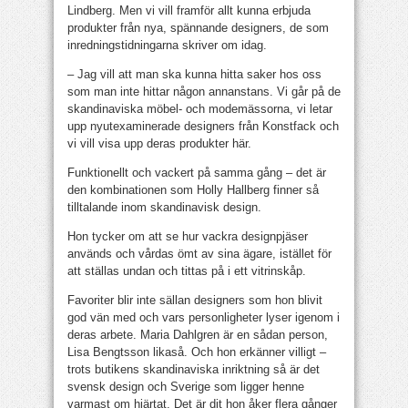
Lindberg. Men vi vill framför allt kunna erbjuda
produkter från nya, spännande designers, de som
inredningstidningarna skriver om idag.
– Jag vill att man ska kunna hitta saker hos oss
som man inte hittar någon annanstans. Vi går på de
skandinaviska möbel- och modemässorna, vi letar
upp nyutexaminerade designers från Konstfack och
vi vill visa upp deras produkter här.
Funktionellt och vackert på samma gång – det är
den kombinationen som Holly Hallberg finner så
tilltalande inom skandinavisk design.
Hon tycker om att se hur vackra designpjäser
används och vårdas ömt av sina ägare, istället för
att ställas undan och tittas på i ett vitrinskåp.
Favoriter blir inte sällan designers som hon blivit
god vän med och vars personligheter lyser igenom i
deras arbete. Maria Dahlgren är en sådan person,
Lisa Bengtsson likaså. Och hon erkänner villigt –
trots butikens skandinaviska inriktning så är det
svensk design och Sverige som ligger henne
varmast om hjärtat. Det är dit hon åker flera gånger