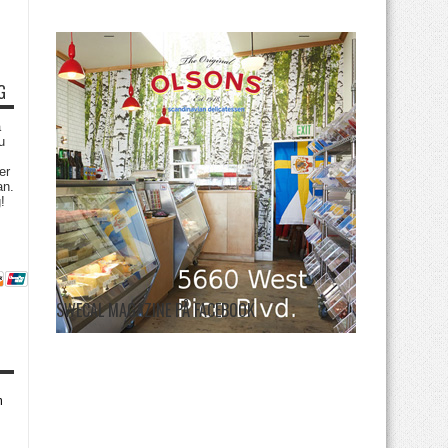
G
a
u
er
an.
!
SWECAL MAGAZINE PÅ FACEBOOK
m