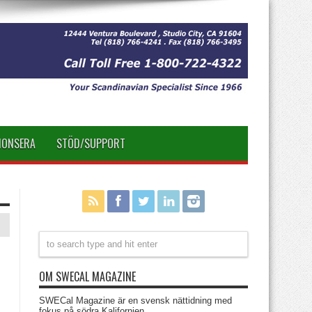
NONSERA
STÖD/SUPPORT
OM SWECAL MAGAZINE
SWECal Magazine är en svensk nättidning med
fokus på södra Kalifornien.