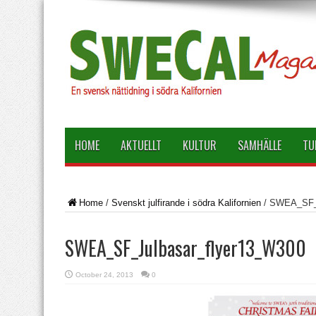
HOME
AKTUELLT
KULTUR
SAMHÄLLE
TU
Home
/
Svenskt julfirande i södra Kalifornien
/
SWEA_SF_J
SWEA_SF_Julbasar_flyer13_W300
October 24, 2013
0