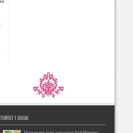
asa
r
TURIST I SOCAL
Monument över spruckna förhållanden