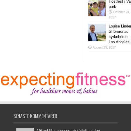
Höstfest i V
park
October 24,
2017
Louise Linde
tillförordnad
kyrkoherde i
Los Angeles
August 25, 2017
SENASTE KOMMENTARER
Mikael Hjalmarsson: Hej Staffan! Jag