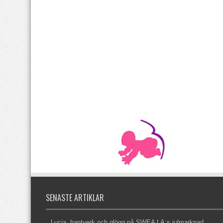
SENASTE ARTIKLAR
Lucia, hantverk och glögg på SWEA LA:s julmarknad