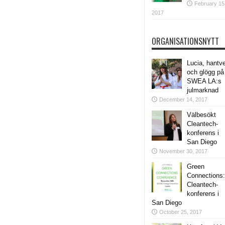
February 15
2017
ORGANISATIONSNYTT
Lucia, hantv
och glögg på
SWEA LA:s
julmarknad
December 14, 2017
Välbesökt
Cleantech-
konferens i
San Diego
November 30, 2017
Green
Connections:
Cleantech-
konferens i
San Diego
October 25, 2017