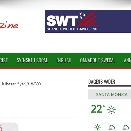
RIST
SVENSKT I SOCAL
ENGLISH
OM/ABOUT SWECAL
AN
DAGENS VÄDER
ulbasar_flyer13_W300
SANTA MONICA
22
°