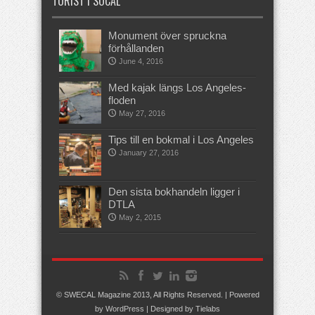
TURIST I SOCAL
Monument över spruckna
förhållanden
June 4, 2016
Med kajak längs Los Angeles-
floden
May 27, 2016
Tips till en bokmal i Los Angeles
January 27, 2016
Den sista bokhandeln ligger i
DTLA
May 2, 2015
© SWECAL Magazine 2013, All Rights Reserved. | Powered
by
WordPress
| Designed by
Tielabs