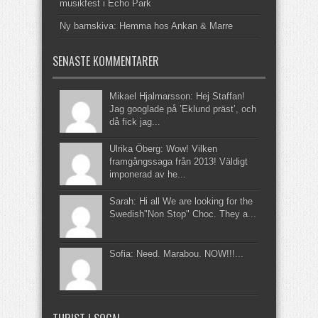
musikfest i Echo Park
Ny barnskiva: Hemma hos Ankan & Marre
SENASTE KOMMENTARER
Mikael Hjalmarsson: Hej Staffan!
Jag googlade på ’Eklund präst’, och
då fick jag...
Ulrika Öberg: Wow! Vilken
framgångssaga från 2013! Väldigt
imponerad av he...
Sarah: Hi all We are looking for the
Swedish"Non Stop" Choc. They a...
Sofia: Need. Marabou. NOW!!!...