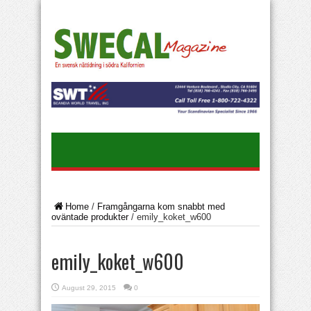
Home
/
Framgångarna kom snabbt med
oväntade produkter
/
emily_koket_w600
emily_koket_w600
August 29, 2015
0