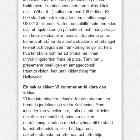
Kalifornien. Framtidsscenariot som kallas Tänk
om… (What if…) kalkylerar med 1 800 döda, 53
000 skadade och kostnader som skulle uppgå till
USD213 miljarder. Vatten- och eltillförseln förmodas
slås ut, sjukhusen gå på halvfart, och många vägar
och broar skadas eller raseras. Bränderna antas
komma att stå för de största skadorna; ett utslaget
telenät och begränsad framkomlighet gör att hela
kvarter skulle komma att brinna ner innan
utryckningsfordon finns på plats. Tänk om…
presenterar onekligen en armageddonsk
framtidsvision, helt utan inblandning från
Hollywood.
En sak är säker: Vi kommer att få klara oss
själva
Vi kan inte påverka tidpunkt för och styrkan i en
framtida jordbävning i södra Kalifornien. Som
individer kan vi heller inte, i alla fall inte alldeles
enkelt och omedelbart, påverka i vilken
utsträckning allmänna medel används till förstärkt
katastrofberedskap, eller hur lagar och
säkerhetsföreskrifter utformas och efterföljs.