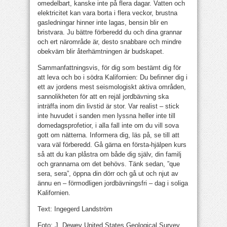
omedelbart, kanske inte på flera dagar. Vatten och
elektricitet kan vara borta i flera veckor, brustna
gasledningar hinner inte lagas, bensin blir en
bristvara. Ju bättre förberedd du och dina grannar
och ert närområde är, desto snabbare och mindre
obekväm blir återhämtningen är budskapet.
Sammanfattningsvis, för dig som bestämt dig för
att leva och bo i södra Kalifornien: Du befinner dig i
ett av jordens mest seismologiskt aktiva områden,
sannolikheten för att en rejäl jordbävning ska
inträffa inom din livstid är stor. Var realist – stick
inte huvudet i sanden men lyssna heller inte till
domedagsprofetior, i alla fall inte om du vill sova
gott om nätterna. Informera dig, läs på, se till att
vara väl förberedd. Gå gärna en första-hjälpen kurs
så att du kan plåstra om både dig själv, din familj
och grannarna om det behövs. Tänk sedan, ”que
sera, sera”, öppna din dörr och gå ut och njut av
ännu en – förmodligen jordbävningsfri – dag i soliga
Kalifornien.
Text: Ingegerd Landström
Foto: J. Dewey United States Geological Survey,