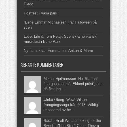
Diego
Höstfest i Vasa park
“Eerie Emma” Michaelsen firar Halloween på
scen
Love, Life & Tom Petty: Svensk-amerikansk
musikfest i Echo Park
Ny barnskiva: Hemma hos Ankan & Marre
SENASTE KOMMENTARER
Mikael Hjalmarsson: Hej Staffan!
Jag googlade på ’Eklund präst’, och
då fick jag...
Ulrika Öberg: Wow! Vilken
framgångssaga från 2013! Väldigt
imponerad av he...
Sarah: Hi all We are looking for the
Swedish"Non Stop" Choc. They a...