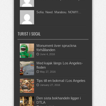
Sofia: Need. Marabou. NOW!!!...
TURIST I SOCAL
Monument över spruckna
förhållanden
June 4, 2016
Med kajak längs Los Angeles-
floden
May 27, 2016
Tips till en bokmal i Los Angeles
January 27, 2016
Den sista bokhandeln ligger i
DTLA