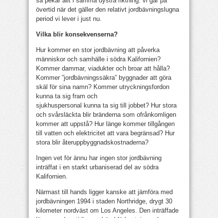
så pekar allt i samma dystra riktning: vi går på
övertid när det gäller den relativt jordbävningslugna
period vi lever i just nu.
Vilka blir konsekvenserna?
Hur kommer en stor jordbävning att påverka
människor och samhälle i södra Kalifornien?
Kommer dammar, viadukter och broar att hålla?
Kommer ”jordbävningssäkra” byggnader att göra
skäl för sina namn? Kommer utryckningsfordon
kunna ta sig fram och
sjukhuspersonal kunna ta sig till jobbet? Hur stora
och svårsläckta blir bränderna som ofrånkomligen
kommer att uppstå? Hur länge kommer tillgången
till vatten och elektricitet att vara begränsad? Hur
stora blir återuppbyggnadskostnaderna?
Ingen vet för ännu har ingen stor jordbävning
inträffat i en starkt urbaniserad del av södra
Kalifornien.
Närmast till hands ligger kanske att jämföra med
jordbävningen 1994 i staden Northridge, drygt 30
kilometer nordväst om Los Angeles. Den inträffade