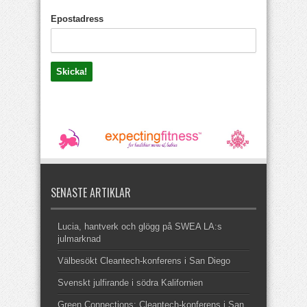
Epostadress
SENASTE ARTIKLAR
Lucia, hantverk och glögg på SWEA LA:s
julmarknad
Välbesökt Cleantech-konferens i San Diego
Svenskt julfirande i södra Kalifornien
Green Connections: Cleantech-konferens i San