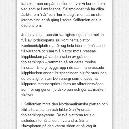
kanske, men en påminnelse om var vi bor och om
vad som är i antågande. Seismologer må ha olika
åsikter om ”när” och ”hur kraftig”, men att en stor
jordbävning är på gång i södra Kalifornien är alla
överens om.
Jordbävningar uppstår vanligtvis i gränsen mellan
två av jordskorpans sju kontinentalplattor.
Kontinentalplattorna rör sig hela tiden i förhållande
till varandra och när två plattor möts pressas
klippblocken på vardera sidan av gränsen –
förkastningen – samman så att deras rörelse
hindras. Energi byggs upp i de sammanpressade
klippblocken ända tills spänningen blir för stark och
de plötsligt brister. Den energi som utlöses när
klipporna rämnar sprids i form av vibrationsvågor
som rör sig genom jordskorpan och gör att marken
skälver.
I Kalifornien möts den Nordamerikanska plattan och
Stilla Havsplattan och bildar San Andreas
förkastningssystem. De två plattorna rör sig
sidledes i förhållande till varandra: Stilla
Havsplattan på den västra sidan är på väg åt