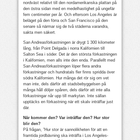
nordväst relativt till den nordamerikanska plattan på
den östra sidan med en medelhastighet på ungefär
fem centimeter per år. Och eftersom Los Angeles är
beläget på den förra och San Francisco på den
senare så närmar sig de två städerna varandra,
sakta men säkert.
San Andreasförkastningen är drygt 1 300 kilometer
lång, från Point Delgada i norra Kalifornien till
Salton Sea i söder. Det är den största förkastningen
i Kalifornien, men alls inte den enda. Parallellt med
San Andreasförkastningen löper flera andra
förkastningar och hundratals fler finns spridda över
södra Kalifornien. Hur många det rör sig om vet
man inte, dels därför att stadsbebyggelsen på
många håll döljer spåren, dels därför att inte alla
förkastningar når upp till markytan. Inte sällan
upptäcks en förkastning när ett skalv inträffar just
där.
När kommer den? Var inträffar den? Hur stor
blir den?
På frågan, ”Hur stor är sannolikheten för att en
framtida jordbävning ska inträffa i Los Angeles-