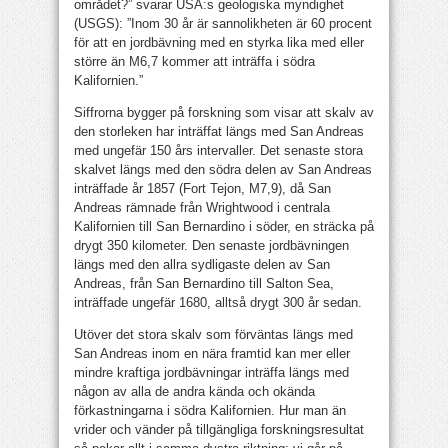
området?” svarar USA:s geologiska myndighet
(USGS): ”Inom 30 år är sannolikheten är 60 procent
för att en jordbävning med en styrka lika med eller
större än M6,7 kommer att inträffa i södra
Kalifornien.”
Siffrorna bygger på forskning som visar att skalv av
den storleken har inträffat längs med San Andreas
med ungefär 150 års intervaller. Det senaste stora
skalvet längs med den södra delen av San Andreas
inträffade år 1857 (Fort Tejon, M7,9), då San
Andreas rämnade från Wrightwood i centrala
Kalifornien till San Bernardino i söder, en sträcka på
drygt 350 kilometer. Den senaste jordbävningen
längs med den allra sydligaste delen av San
Andreas, från San Bernardino till Salton Sea,
inträffade ungefär 1680, alltså drygt 300 år sedan.
Utöver det stora skalv som förväntas längs med
San Andreas inom en nära framtid kan mer eller
mindre kraftiga jordbävningar inträffa längs med
någon av alla de andra kända och okända
förkastningarna i södra Kalifornien. Hur man än
vrider och vänder på tillgängliga forskningsresultat