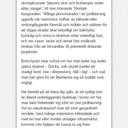
okomplicerade ”placera skor och ficklampor under
allas sängar”, till mer krävande ”förstärk
husgrunden.” Många personskador i en jordbävning
uppstår när människor träffas av fallande eller
omkringflygande föremål och möbler och oddsen för
att slippa skador ökar betydligt om bokhyllor,
kylskåp och stora tv-skärmar sitter ordentligt fast,
och om vaser, tavlor och annat löst småkrafs
hindras från att förvandlas till potentiellt dödande
projektiler.
Broschyren talar också om hur man beter sig under
själva skalvet – Ducka, sök skydd (under ett
stadigt bord, inte i dörrposten), håll i dig! – och vad
man kan göra för att återhämta sig så snabbt som
möjligt.
Var beredd på att klara dig själv, är ett tydligt (om
än ibland underliggande) budskap i texter om hur
man bäst förbereder sig inför en stor jordbävning.
Vid en naturkatastrof över ett stort geografiskt
område, med många människor inblandade och
med en mer eller mindre utslagen infrastruktur,
kommer inte hjälpen att kunna ta sig fram