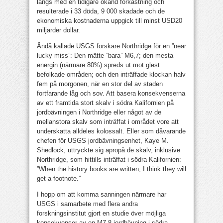
längs med en tidigare okänd förkastning och
resulterade i 33 döda, 9 000 skadade och de
ekonomiska kostnaderna uppgick till minst USD20
miljarder dollar.
Ändå kallade USGS forskare Northridge för en ”near
lucky miss”: Den mätte ”bara” M6,7; den mesta
energin (närmare 80%) spreds ut mot glest
befolkade områden; och den inträffade klockan halv
fem på morgonen, när en stor del av staden
fortfarande låg och sov. Att basera konsekvenserna
av ett framtida stort skalv i södra Kalifornien på
jordbävningen i Northridge eller något av de
mellanstora skalv som inträffat i området vore att
underskatta alldeles kolossalt. Eller som dåvarande
chefen för USGS jordbävningsenhet, Kaye M.
Shedlock, uttryckte sig apropå de skalv, inklusive
Northridge, som hittills inträffat i södra Kalifornien:
”When the history books are written, I think they will
get a footnote.”
I hopp om att komma sanningen närmare har
USGS i samarbete med flera andra
forskningsinstitut gjort en studie över möjliga
konsekvenser av en M7,8 jordbävning i södra