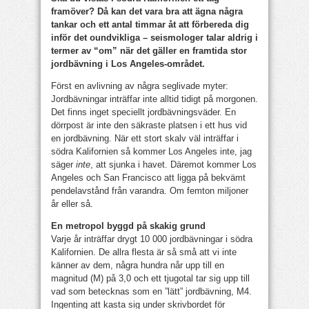
framöver? Då kan det vara bra att ägna några
tankar och ett antal timmar åt att förbereda dig
inför det oundvikliga – seismologer talar aldrig i
termer av “om” när det gäller en framtida stor
jordbävning i Los Angeles-området.
Först en avlivning av några seglivade myter:
Jordbävningar inträffar inte alltid tidigt på morgonen.
Det finns inget speciellt jordbävningsväder. En
dörrpost är inte den säkraste platsen i ett hus vid
en jordbävning. När ett stort skalv väl inträffar i
södra Kalifornien så kommer Los Angeles inte, jag
säger
inte
, att sjunka i havet. Däremot kommer Los
Angeles och San Francisco att ligga på bekvämt
pendelavstånd från varandra. Om femton miljoner
år eller så.
En metropol byggd på skakig grund
Varje år inträffar drygt 10 000 jordbävningar i södra
Kalifornien. De allra flesta är så små att vi inte
känner av dem, några hundra når upp till en
magnitud (M) på 3,0 och ett tjugotal tar sig upp till
vad som betecknas som en ”lätt” jordbävning, M4.
Ingenting att kasta sig under skrivbordet för