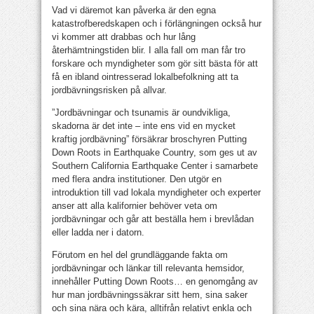
Vad vi däremot kan påverka är den egna
katastrofberedskapen och i förlängningen också hur
vi kommer att drabbas och hur lång
återhämtningstiden blir. I alla fall om man får tro
forskare och myndigheter som gör sitt bästa för att
få en ibland ointresserad lokalbefolkning att ta
jordbävningsrisken på allvar.
”Jordbävningar och tsunamis är oundvikliga,
skadorna är det inte – inte ens vid en mycket
kraftig jordbävning” försäkrar broschyren Putting
Down Roots in Earthquake Country, som ges ut av
Southern California Earthquake Center i samarbete
med flera andra institutioner. Den utgör en
introduktion till vad lokala myndigheter och experter
anser att alla kalifornier behöver veta om
jordbävningar och går att beställa hem i brevlådan
eller ladda ner i datorn.
Förutom en hel del grundläggande fakta om
jordbävningar och länkar till relevanta hemsidor,
innehåller Putting Down Roots… en genomgång av
hur man jordbävningssäkrar sitt hem, sina saker
och sina nära och kära, alltifrån relativt enkla och