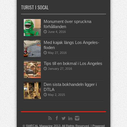
TURIST I SOCAL
Monument över spruckna
förhållanden
June 4, 2016
Med kajak längs Los Angeles-
floden
May 27, 2016
Tips till en bokmal i Los Angeles
January 27, 2016
Den sista bokhandeln ligger i
DTLA
May 2, 2015
© SWECAL Magazine 2013, All Rights Reserved. | Powered