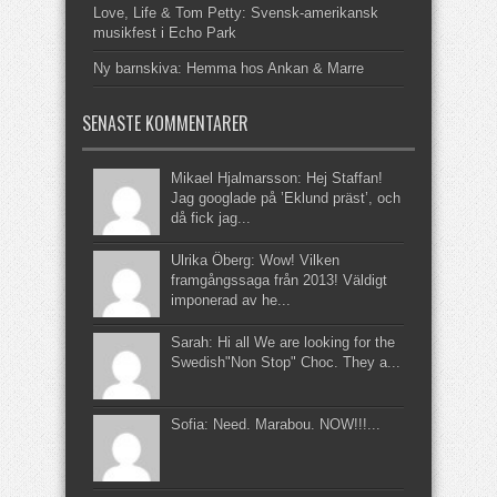
Love, Life & Tom Petty: Svensk-amerikansk
musikfest i Echo Park
Ny barnskiva: Hemma hos Ankan & Marre
SENASTE KOMMENTARER
Mikael Hjalmarsson: Hej Staffan!
Jag googlade på ’Eklund präst’, och
då fick jag...
Ulrika Öberg: Wow! Vilken
framgångssaga från 2013! Väldigt
imponerad av he...
Sarah: Hi all We are looking for the
Swedish"Non Stop" Choc. They a...
Sofia: Need. Marabou. NOW!!!...