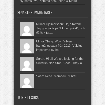
Ny barnskiva: Hemma hos Ankan & Marre
SENASTE KOMMENTARER
Mikael Hjalmarsson: Hej Staffan!
Jag googlade på ’Eklund präst’, och
då fick jag...
Ulrika Öberg: Wow! Vilken
framgångssaga från 2013! Väldigt
imponerad av he...
Sarah: Hi all We are looking for the
Swedish"Non Stop" Choc. They a...
Sofia: Need. Marabou. NOW!!!...
TURIST I SOCAL