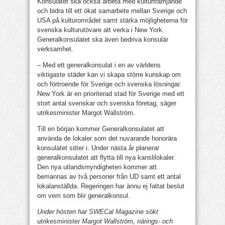
Konsulatet ska också arbeta med kulturfrämjande
och bidra till ett ökat samarbete mellan Sverige och
USA på kulturområdet samt stärka möjligheterna för
svenska kulturutövare att verka i New York.
Generalkonsulatet ska även bedriva konsulär
verksamhet.
– Med ett generalkonsulat i en av världens
viktigaste städer kan vi skapa större kunskap om
och förtroende för Sverige och svenska lösningar.
New York är en prioriterad stad för Sverige med ett
stort antal svenskar och svenska företag, säger
utrikesminister Margot Wallström.
Till en början kommer Generalkonsulatet att
använda de lokaler som det nuvarande honorära
konsulatet sitter i. Under nästa år planerar
generalkonsulatet att flytta till nya kanslilokaler.
Den nya utlandsmyndigheten kommer att
bemannas av två personer från UD samt ett antal
lokalanställda. Regeringen har ännu ej fattat beslut
om vem som blir generalkonsul.
Under hösten har SWECal Magazine sökt
utrikesminister Margot Wallström, närings- och