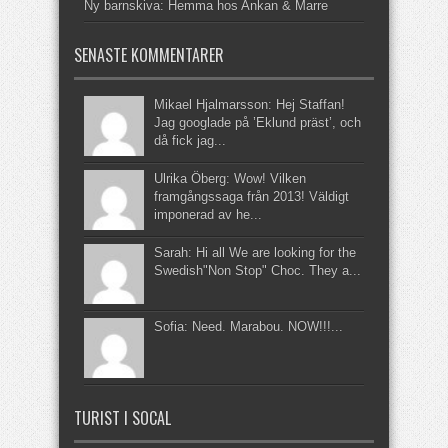
Ny barnskiva: Hemma hos Ankan & Marre
SENASTE KOMMENTARER
Mikael Hjalmarsson: Hej Staffan!
Jag googlade på ’Eklund präst’, och
då fick jag...
Ulrika Öberg: Wow! Vilken
framgångssaga från 2013! Väldigt
imponerad av he...
Sarah: Hi all We are looking for the
Swedish"Non Stop" Choc. They a...
Sofia: Need. Marabou. NOW!!!...
TURIST I SOCAL