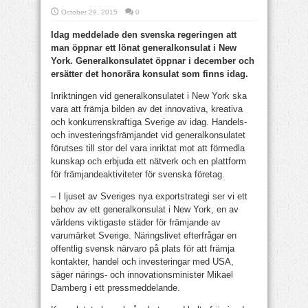
October 29, 2015
0
Idag meddelade den svenska regeringen att
man öppnar ett lönat generalkonsulat i New
York. Generalkonsulatet öppnar i december och
ersätter det honorära konsulat som finns idag.
Inriktningen vid generalkonsulatet i New York ska
vara att främja bilden av det innovativa, kreativa
och konkurrenskraftiga Sverige av idag. Handels-
och investeringsfrämjandet vid generalkonsulatet
förutses till stor del vara inriktat mot att förmedla
kunskap och erbjuda ett nätverk och en plattform
för främjandeaktiviteter för svenska företag.
– I ljuset av Sveriges nya exportstrategi ser vi ett
behov av ett generalkonsulat i New York, en av
världens viktigaste städer för främjande av
varumärket Sverige. Näringslivet efterfrågar en
offentlig svensk närvaro på plats för att främja
kontakter, handel och investeringar med USA,
säger närings- och innovationsminister Mikael
Damberg i ett pressmeddelande.